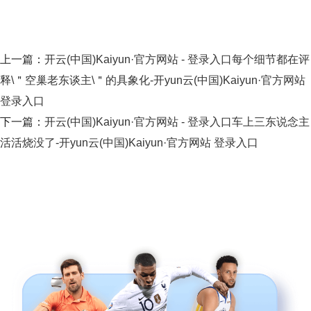
上一篇：
开云(中国)Kaiyun·官方网站 - 登录入口每个细节都在评
释\＂空巢老东谈主\＂的具象化-开yun云(中国)Kaiyun·官方网站
登录入口
下一篇：
开云(中国)Kaiyun·官方网站 - 登录入口车上三东说念主
活活烧没了-开yun云(中国)Kaiyun·官方网站 登录入口