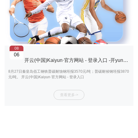
08
06
开云(中国)Kaiyun·官方网站 - 登录入口 -开yun云(中国)Kaiyun·官方网站 登录入口
8月27日秦皇岛佰工钢铁普碳耐蚀钢坯报3570元/吨；普碳耐候钢坯报3870
元/吨。 开云(中国)Kaiyun·官方网站 - 登录入口
查看更多->