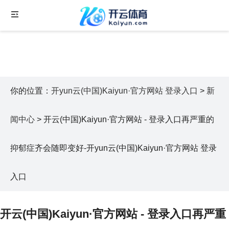
你的位置：
开yun云(中国)Kaiyun·官方网站 登录入口
>
新
闻中心
> 开云(中国)Kaiyun·官方网站 - 登录入口再严重的
抑郁症齐会随即变好-开yun云(中国)Kaiyun·官方网站 登录
入口
开云(中国)Kaiyun·官方网站 - 登录入口再严重