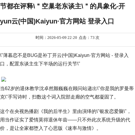
节都在评释\＂空巢老东谈主\＂的具象化-开
yun云(中国)Kaiyun·官方网站 登录入口
时间：2026-05-09 22:20
点击：73 次
\"薄暮恋不是BUG是补丁开云(中国)Kaiyun·官方网站 - 登录入
口，配置东谈主生下半场的运行关节\"
当62岁的退休教学沈卓然颤巍巍在顾问站递出\"你是我的罗曼蒂
克\"手写诗时，扫数这个词入院部走廊的空气都凝固了。
这个在央视热播剧《我的后半生》里由演绎的\"银发恋爱脑\"，
用当作证实了爱情莫得退休年齿——只不外此次系统升级的代
价，是让全家都堕入了心思版《速率与激情》。