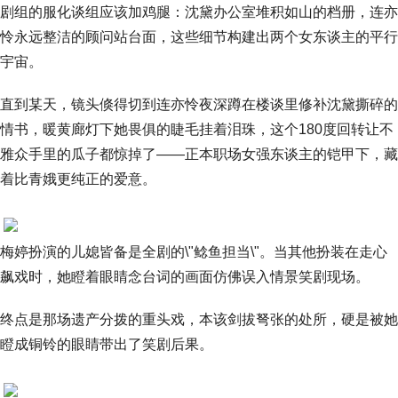
剧组的服化谈组应该加鸡腿：沈黛办公室堆积如山的档册，连亦
怜永远整洁的顾问站台面，这些细节构建出两个女东谈主的平行
宇宙。
直到某天，镜头倏得切到连亦怜夜深蹲在楼谈里修补沈黛撕碎的
情书，暖黄廊灯下她畏俱的睫毛挂着泪珠，这个180度回转让不
雅众手里的瓜子都惊掉了——正本职场女强东谈主的铠甲下，藏
着比青娥更纯正的爱意。
梅婷扮演的儿媳皆备是全剧的\"鲶鱼担当\"。当其他扮装在走心
飙戏时，她瞪着眼睛念台词的画面仿佛误入情景笑剧现场。
终点是那场遗产分拨的重头戏，本该剑拔弩张的处所，硬是被她
瞪成铜铃的眼睛带出了笑剧后果。