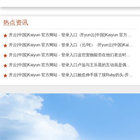
热点资讯
开云(中国)Kaiyun·官方网站 - 登录入口 -开yun云(中国)Kaiyun·官方网
站 登录入口
开云(中国)Kaiyun·官方网站 - 登录入口（元/吨） -开yun云(中国)Kaiyu
n·官方网站 登录入口
开云(中国)Kaiyun·官方网站 - 登录入口这些宠物能否在他们老去时饶
恕他们？如故说-开yun云(中国)Kaiyun·官方网站 登录入口
开云(中国)Kaiyun·官方网站 - 登录入口卢远与王乐晨的互动虽是偶尔-
开yun云(中国)Kaiyun·官方网站 登录入口
开云(中国)Kaiyun·官方网站 - 登录入口她也伸手摸了摸Ruby的头-开yu
n云(中国)Kaiyun·官方网站 登录入口